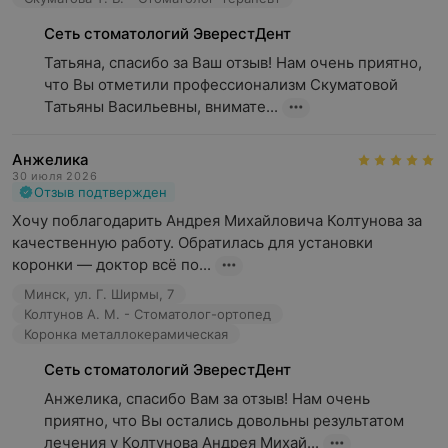
имплантация и протезирование зубов
Сеть стоматологий ЭверестДент
терапевтическая стоматология:
Татьяна, спасибо за Ваш отзыв! Нам очень приятно, 
— лечение кариеса, пульпита, периодонтита
что Вы отметили профессионализм Скуматовой 
— лечение зубов под микроскопом
Татьяны Васильевны, внимате...
— комплексная чистка зубов
— отбеливание зубов Beyond Polus Advanced
Анжелика
исправление прикуса брекетами
30 июля 2026
Отзыв подтвержден
удаление зубов
Хочу поблагодарить Андрея Михайловича Колтунова за 
3D-снимок (КЛКТ)
качественную работу. Обратилась для установки 
коронки — доктор всё по...
Стоматология «ЭверестДент»: ваша улыбка всегда на
Минск, ул. Г. Ширмы, 7
высоте!
Колтунов А. М. - Стоматолог-ортопед
Коронка металлокерамическая
Обращаем ваше внимание, что обязательна
Сеть стоматологий ЭверестДент
консультация специалиста: рекламируемые
медицинские услуги могут иметь
Анжелика, спасибо Вам за отзыв! Нам очень 
приятно, что Вы остались довольны результатом 
противопоказания и побочные реакции.
лечения у Колтунова Андрея Михай...