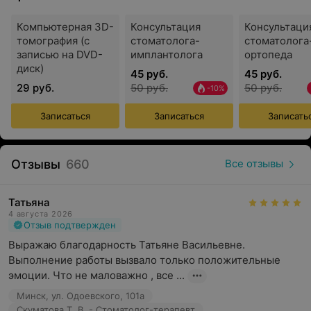
Персонал стоматологии «ЭверестДент» рад
Компьютерная 3D-
Консультация
Консультаци
каждому клиенту. Пациент может рассчитывать на
томография (с
стоматолога-
стоматолога
приветливый прием, дружелюбную и
записью на DVD-
имплантолога
ортопеда
располагающую к лечению обстановку и
диск)
45 руб.
45 руб.
внимательность со стороны врачей.
29 руб.
50 руб.
50 руб.
-10%
Записаться
Записаться
Записать
«ЭверестДент» — это стоматология, опирающаяся на
международную практику и подходы в лечении зубов.
Отзывы
660
Все отзывы
Стоматология сотрудничает с зуботехническими
лабораториями, работники которых стали
победителями конкурсов зубных техников. Такой
Татьяна
4 августа 2026
подход предполагает непосредственное
Отзыв подтвержден
взаимодействие зубного техника с лечащим врачом и
Выражаю благодарность Татьяне Васильевне. 
пациентом, благодаря чему учитываются клиентские
Выполнение работы вызвало только положительные 
пожелания.
эмоции. Что не маловажно , все ...
Услуги:
Минск, ул. Одоевского, 101а
Скуматова Т. В. - Стоматолог-терапевт