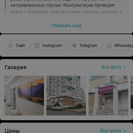
нетривиальные случаи. Консультации проводят
врачи с большим практическим опытом, доктора и
кандидаты медицинских наук. Стоматологи
регулярно совершенствуют свои навыки на курсах
Показать ещё
и семинарах внутри страны и за границей.
Благодаря такому серьезному подходу пациенты
получают здоровую улыбку.
Сайт
Instagram
Telegram
WhatsAp
Оборудование
Галерея
Все фото
Стоматологический центр «ЭверестДент»
внедряет новые технологии, содействующие
проведению лечения и операций на
профессиональном уровне и в соответствии с
международными стандартами качества.
Благодаря технической оснащенности все
пациенты смогут получить качественное лечение
полости рта.
Персональный подход
Цены
Все цены