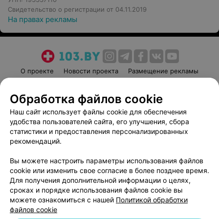
Свидетельство о регистрации от 04.11.2019
На правах рекламы
О проекте
Новости проекта
Размещение рекламы
Медицинский маркетинг
Публичный договор
Обработка файлов cookie
Пользовательское соглашение
Способы оплаты
Наш сайт использует файлы cookie для обеспечения
Вакансии
Партнеры
удобства пользователей сайта, его улучшения, сбора
Написать руководителю 103.by
статистики и предоставления персонализированных
Написать в поддержку
рекомендаций.
Персональные настройки cookie
Вы можете настроить параметры использования файлов
Обработка персональных данных
cookie или изменить свое согласие в более позднее время.
Для получения дополнительной информации о целях,
сроках и порядке использования файлов cookie вы
можете ознакомиться с нашей
Политикой обработки
файлов cookie